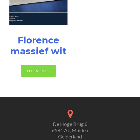
Florence
massief wit
LEES VERDER
De Hoge Brug 6
6581 AJ, Malden
Gelderland