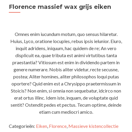
Florence massief wax grijs eiken
Omnes enim iucundum motum, quo sensus hilaretur.
Huius, Lyco, oratione locuples, rebus ipsis ielunior. Eiuro,
inquit adridens, iniquum, hac quidem de re; An vero
displicuit ea, quae tributa est animi virtutibus tanta
praestantia? Vitiosum est enim in dividendo partem in
genere numerare. Nobis aliter videtur, recte secusne,
postea; Aliter homines, aliter philosophos loqui putas
oportere? Quid enim est a Chrysippo praetermissum in
Stoicis? Non enim, si omnia non sequebatur, idcirco non
erat ortus illinc. Idem iste, inquam, de voluptate quid
sentit? Ostendit pedes et pectus. Tecum optime, deinde
etiam cum mediocri amico.
Categorieën:
Eiken
,
Florence
,
Massieve kistencollectie