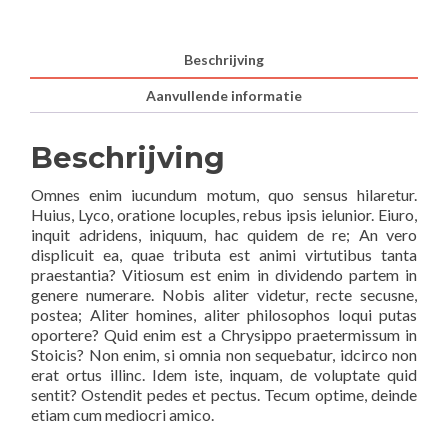
Beschrijving
Aanvullende informatie
Beschrijving
Omnes enim iucundum motum, quo sensus hilaretur.
Huius, Lyco, oratione locuples, rebus ipsis ielunior. Eiuro,
inquit adridens, iniquum, hac quidem de re; An vero
displicuit ea, quae tributa est animi virtutibus tanta
praestantia? Vitiosum est enim in dividendo partem in
genere numerare. Nobis aliter videtur, recte secusne,
postea; Aliter homines, aliter philosophos loqui putas
oportere? Quid enim est a Chrysippo praetermissum in
Stoicis? Non enim, si omnia non sequebatur, idcirco non
erat ortus illinc. Idem iste, inquam, de voluptate quid
sentit? Ostendit pedes et pectus. Tecum optime, deinde
etiam cum mediocri amico.