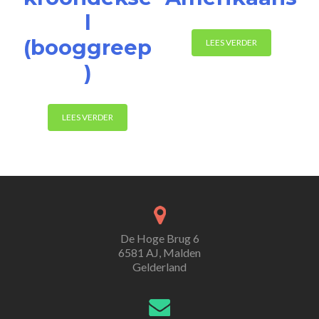
l
(booggreep
LEES VERDER
)
LEES VERDER
De Hoge Brug 6
6581 AJ, Malden
Gelderland