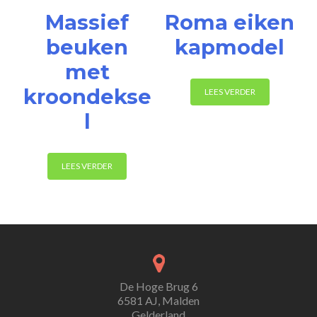
Massief
Roma eiken
beuken
kapmodel
met
kroondekse
LEES VERDER
l
LEES VERDER
De Hoge Brug 6
6581 AJ, Malden
Gelderland