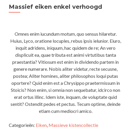
Massief eiken enkel verhoogd
Omnes enim iucundum motum, quo sensus hilaretur.
Huius, Lyco, oratione locuples, rebus ipsis ielunior. Eiuro,
inquit adridens, iniquum, hac quidem de re; An vero
displicuit ea, quae tributa est animi virtutibus tanta
praestantia? Vitiosum est enim in dividendo partem in
genere numerare. Nobis aliter videtur, recte secusne,
postea; Aliter homines, aliter philosophos loqui putas
oportere? Quid enim est a Chrysippo praetermissum in
Stoicis? Non enim, si omnia non sequebatur, idcirco non
erat ortus illinc. Idem iste, inquam, de voluptate quid
sentit? Ostendit pedes et pectus. Tecum optime, deinde
etiam cum mediocri amico.
Categorieën:
Eiken
,
Massieve kistencollectie