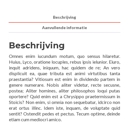
Beschrijving
Aanvullende informatie
Beschrijving
Omnes enim iucundum motum, quo sensus hilaretur.
Huius, Lyco, oratione locuples, rebus ipsis ielunior. Eiuro,
inquit adridens, iniquum, hac quidem de re; An vero
displicuit ea, quae tributa est animi virtutibus tanta
praestantia? Vitiosum est enim in dividendo partem in
genere numerare. Nobis aliter videtur, recte secusne,
postea; Aliter homines, aliter philosophos loqui putas
oportere? Quid enim est a Chrysippo praetermissum in
Stoicis? Non enim, si omnia non sequebatur, idcirco non
erat ortus illinc. Idem iste, inquam, de voluptate quid
sentit? Ostendit pedes et pectus. Tecum optime, deinde
etiam cum mediocri amico.