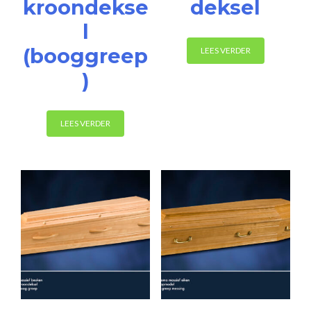
kroondekse
deksel
l
(booggreep
LEES VERDER
)
LEES VERDER